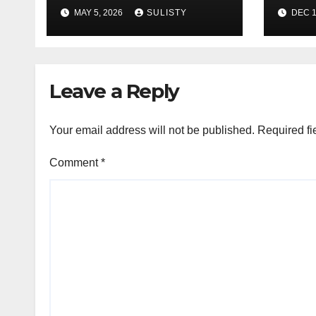
KABUPATEN
202
MAY 5, 2026
SULISTY
DEC 1
PRINGSEWU
Leave a Reply
Your email address will not be published.
Required fi
Comment
*