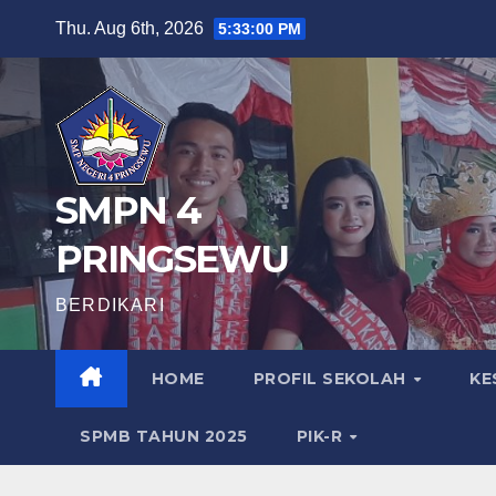
Skip
Thu. Aug 6th, 2026
5:33:01 PM
to
content
SMPN 4
PRINGSEWU
BERDIKARI
HOME
PROFIL SEKOLAH
KE
SPMB TAHUN 2025
PIK-R