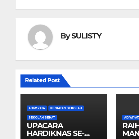
By
SULISTY
Related Post
ADIWIYATA
KEGIATAN SEKOLAH
SEKOLAH SEHAT
ADIWIYAT
UPACARA
RAI
HARDIKNAS SE-
MAN