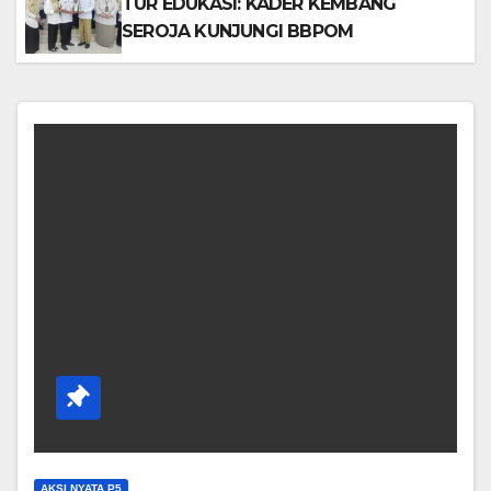
TUR EDUKASI: KADER KEMBANG
SEROJA KUNJUNGI BBPOM
AKSI NYATA P5