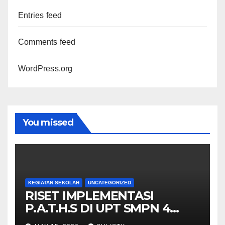
Entries feed
Comments feed
WordPress.org
You missed
KEGIATAN SEKOLAH
UNCATEGORIZED
RISET IMPLEMENTASI
P.A.T.H.S DI UPT SMPN 4
PRINGSEWU