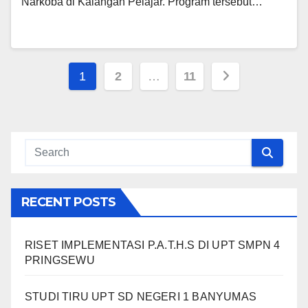
Narkoba di Kalangan Pelajar. Program tersebut…
Posts
1
2
…
11
navigation
RECENT POSTS
RISET IMPLEMENTASI P.A.T.H.S DI UPT SMPN 4
PRINGSEWU
STUDI TIRU UPT SD NEGERI 1 BANYUMAS