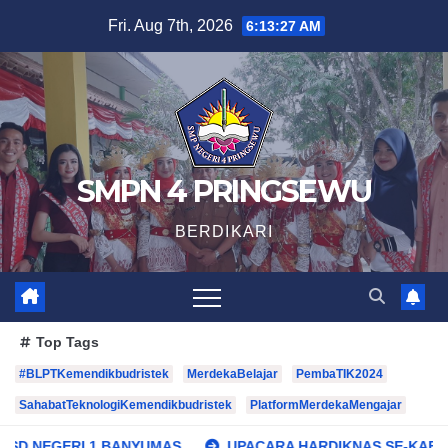
Skip
Fri. Aug 7th, 2026
6:13:28 AM
to
content
SMPN 4 PRINGSEWU
BERDIKARI
Top Tags
#BLPTKemendikbudristek
MerdekaBelajar
PembaTIK2024
SahabatTeknologiKemendikbudristek
PlatformMerdekaMengajar
RI 1 BANYUMAS
UPACARA HARDIKNAS SE-KABUPATEN PR