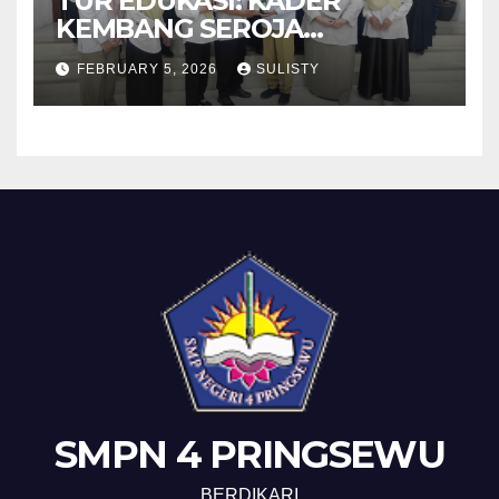
TUR EDUKASI: KADER
KEMBANG SEROJA
KUNJUNGI BBPOM
FEBRUARY 5, 2026
SULISTY
SMPN 4 PRINGSEWU
BERDIKARI