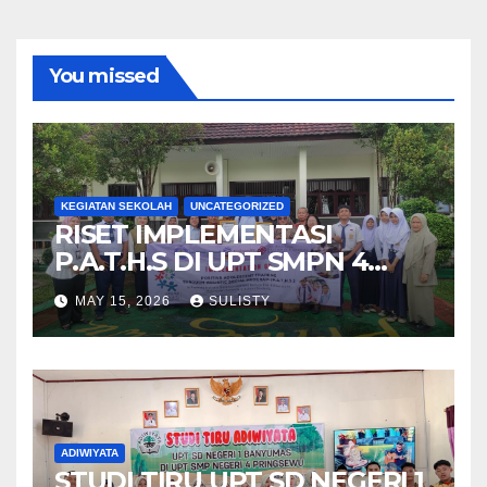
You missed
KEGIATAN SEKOLAH
UNCATEGORIZED
RISET IMPLEMENTASI
P.A.T.H.S DI UPT SMPN 4
PRINGSEWU
MAY 15, 2026
SULISTY
ADIWIYATA
STUDI TIRU UPT SD NEGERI 1